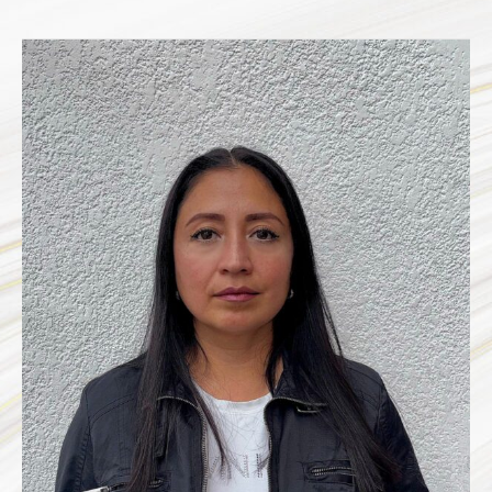
AILEEN
JANET
ESPINOSA
TORRES