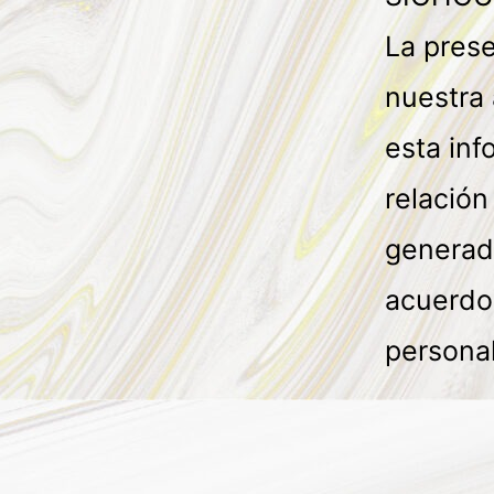
La pres
nuestra 
esta in
relación
generad
acuerdo 
persona