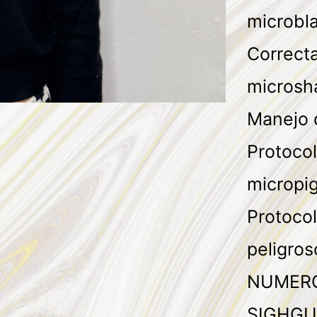
microbl
Correcta
microsh
Manejo 
Protocol
micropi
Protocol
peligros
NUMERO
SIGHGU