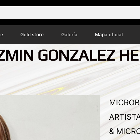
ne
Gold store
Galería
Mapa oficial
AZMIN GONZALEZ H
MICROB
ARTIST
& MICR