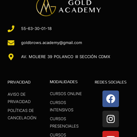
55-63-30-01-18
goldbrows.academy@gmail.com
AV. MOLIERE 39 POLANCO III SECCIÓN CDMX
MODALIDADES
PRIVACIDAD
REDES SOCIALES
F
I
Y
CURSOS ONLINE
AVISO DE
a
n
o
PRIVACIDAD
CURSOS
INTENSIVOS
c
s
u
POLÍTICAS DE
CANCELACIÓN
CURSOS
e
t
t
PRESENCIALES
b
a
u
CURSOS