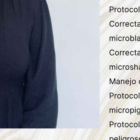
Protocol
Correcta
microbl
Correcta
microsh
Manejo 
Protocol
micropi
Protocol
peligros