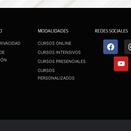
D
MODALIDADES
REDES SOCIALES
F
Y
RIVACIDAD
CURSOS ONLINE
a
o
 DE
CURSOS INTENSIVOS
c
u
IÓN
CURSOS PRESENCIALES
e
t
b
u
CURSOS
o
b
PERSONALIZADOS
o
e
k