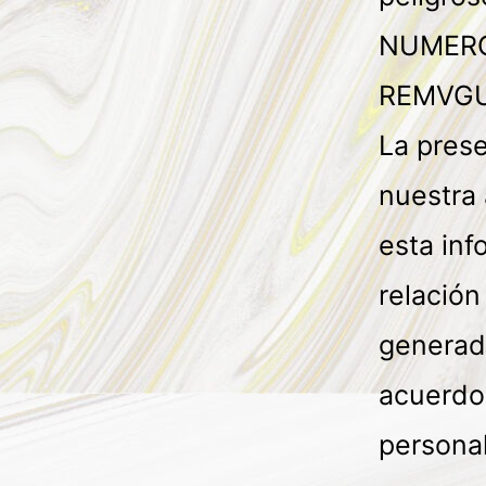
NUMERO
REMVG
La pres
nuestra 
esta in
relación
generad
acuerdo 
persona