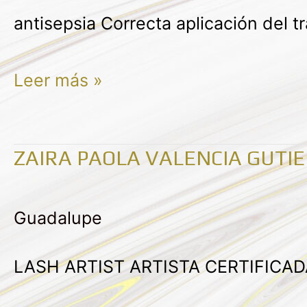
antisepsia Correcta aplicación del 
Leer más »
ZAIRA PAOLA VALENCIA GUTI
Zaira
Paola
Guadalupe
Valencia
Gutierrez
LASH ARTIST ARTISTA CERTIFICA