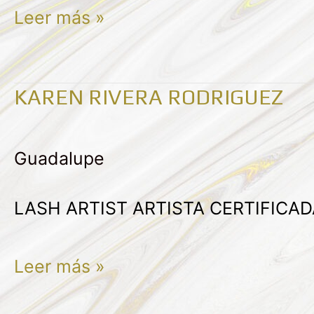
Leer más »
KAREN RIVERA RODRIGUEZ
Karen
Rivera
Guadalupe
Rodriguez
LASH ARTIST ARTISTA CERTIFICA
Leer más »