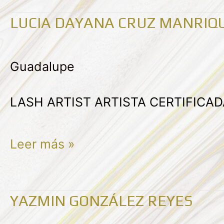
LUCIA DAYANA CRUZ MANRIQ
LUCIA
DAYANA
Guadalupe
CRUZ
MANRIQUE
LASH ARTIST ARTISTA CERTIFICA
Leer más »
YAZMIN GONZÁLEZ REYES
Yazmin