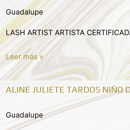
González
Guadalupe
Reyes
LASH ARTIST ARTISTA CERTIFICA
Leer más »
ALINE JULIETE TARDOS NIÑO 
Aline
Juliete
Guadalupe
Tardos