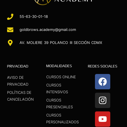
55-63-30-01-18
goldbrows.academy@gmail.com
AV. MOLIERE 39 POLANCO III SECCIÓN CDMX
MODALIDADES
PRIVACIDAD
REDES SOCIALES
F
I
Y
CURSOS ONLINE
AVISO DE
a
n
o
PRIVACIDAD
CURSOS
INTENSIVOS
c
s
u
POLÍTICAS DE
CANCELACIÓN
CURSOS
e
t
t
PRESENCIALES
b
a
u
CURSOS
o
g
b
PERSONALIZADOS