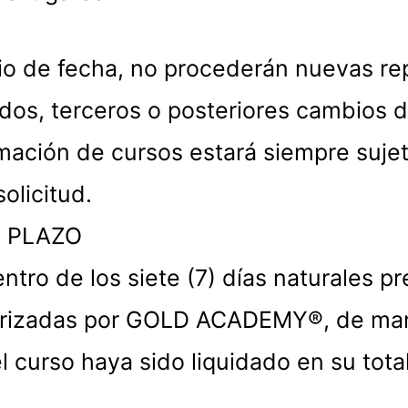
io de fecha, no procederán nuevas r
os, terceros o posteriores cambios d
ación de cursos estará siempre sujeta
olicitud.
L PLAZO
ntro de los siete (7) días naturales pre
orizadas por GOLD ACADEMY®, de man
el curso haya sido liquidado en su tota