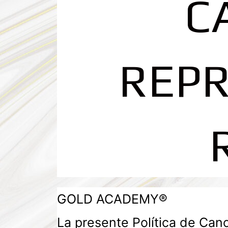
C
REP
GOLD ACADEMY®
La presente Política de Can