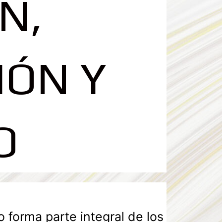
N,
ÓN Y
O
forma parte integral de los