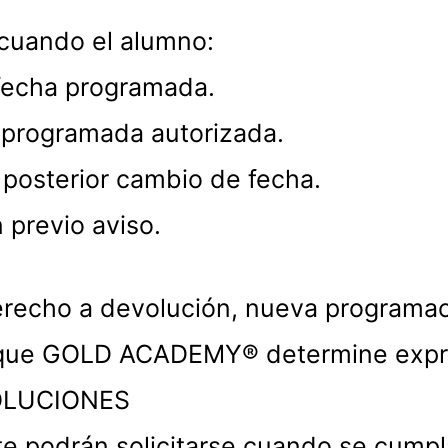
 cuando el alumno:
 fecha programada.
reprogramada autorizada.
 posterior cambio de fecha.
 previo aviso.
erecho a devolución, nueva programaci
o que GOLD ACADEMY® determine expre
OLUCIONES
 podrán solicitarse cuando se cumpla