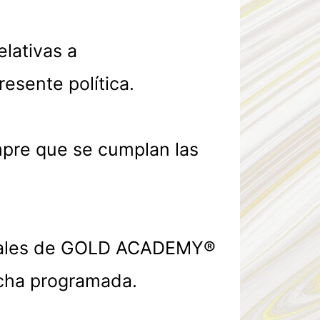
lativas a
esente política.
empre que se cumplan las
ficiales de GOLD ACADEMY®
fecha programada.