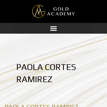
Ir
al
contenido
PAOLA CORTES
RAMIREZ
PAOLA CORTES RAMIREZ