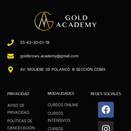
55-63-30-01-18
goldbrows.academy@gmail.com
AV. MOLIERE 39 POLANCO III SECCIÓN CDMX
MODALIDADES
PRIVACIDAD
REDES SOCIALES
F
I
Y
CURSOS ONLINE
AVISO DE
a
n
o
PRIVACIDAD
CURSOS
INTENSIVOS
c
s
u
POLÍTICAS DE
CANCELACIÓN
CURSOS