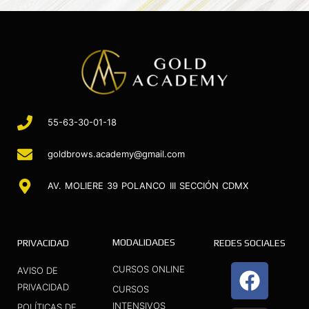
55-63-30-01-18
goldbrows.academy@gmail.com
AV. MOLIERE 39 POLANCO III SECCIÓN CDMX
MODALIDADES
PRIVACIDAD
REDES SOCIALES
F
I
Y
CURSOS ONLINE
AVISO DE
a
n
o
PRIVACIDAD
CURSOS
INTENSIVOS
POLÍTICAS DE