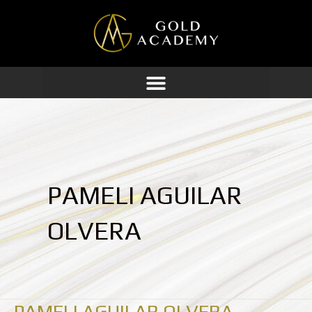
Ir
al
contenido
PAMELI AGUILAR
OLVERA
PAMELI AGUILAR OLVERA