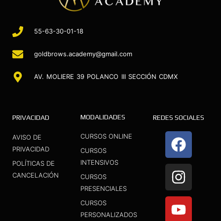
55-63-30-01-18
goldbrows.academy@gmail.com
AV. MOLIERE 39 POLANCO III SECCIÓN CDMX
MODALIDADES
PRIVACIDAD
REDES SOCIALES
F
I
Y
CURSOS ONLINE
AVISO DE
a
n
o
PRIVACIDAD
CURSOS
INTENSIVOS
c
s
u
POLÍTICAS DE
CANCELACIÓN
CURSOS
e
t
t
PRESENCIALES
b
a
u
CURSOS
o
g
b
PERSONALIZADOS