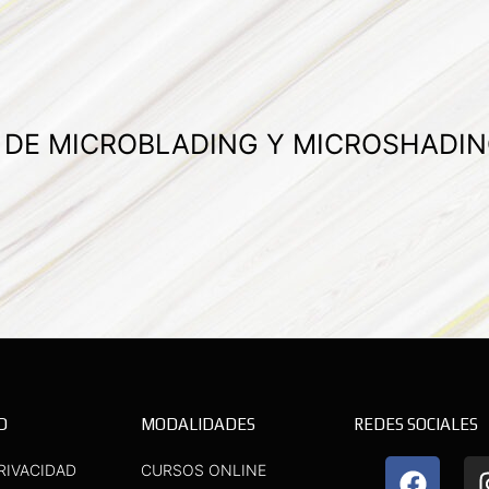
A DE MICROBLADING Y MICROSHADIN
D
MODALIDADES
REDES SOCIALES
F
Y
RIVACIDAD
CURSOS ONLINE