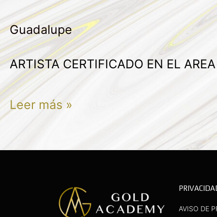
GAMEZ
Guadalupe
CAMPOS
ARTISTA CERTIFICADO EN EL ARE
Leer más »
PRIVACIDA
AVISO DE P