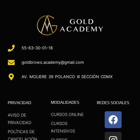
55-63-30-01-18
goldbrows.academy@gmail.com
AV. MOLIERE 39 POLANCO III SECCIÓN CDMX
MODALIDADES
PRIVACIDAD
REDES SOCIALES
F
I
Y
CURSOS ONLINE
AVISO DE
a
n
o
PRIVACIDAD
CURSOS
INTENSIVOS
c
s
u
POLÍTICAS DE
CANCELACIÓN