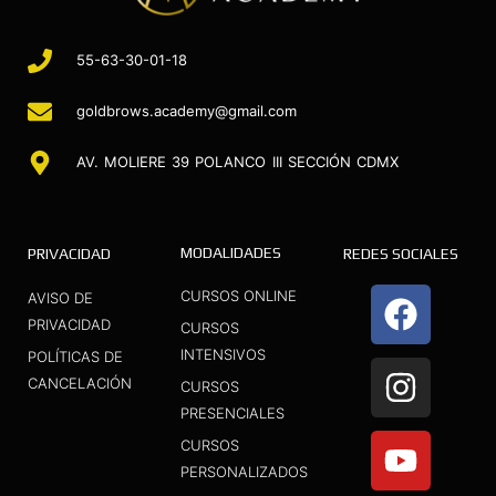
55-63-30-01-18
goldbrows.academy@gmail.com
AV. MOLIERE 39 POLANCO III SECCIÓN CDMX
MODALIDADES
PRIVACIDAD
REDES SOCIALES
F
I
Y
CURSOS ONLINE
AVISO DE
a
n
o
PRIVACIDAD
CURSOS
INTENSIVOS
c
s
u
POLÍTICAS DE
CANCELACIÓN
CURSOS
e
t
t
PRESENCIALES
b
a
u
CURSOS
o
g
b
PERSONALIZADOS