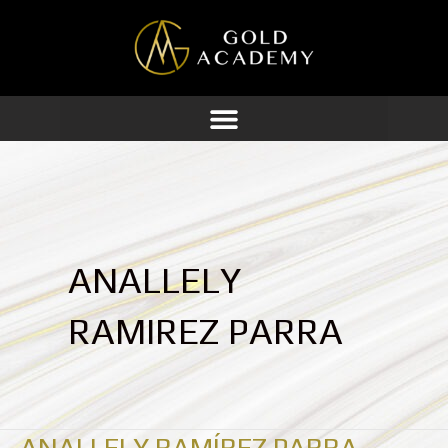
Ir
al
contenido
ANALLELY
RAMIREZ PARRA
ANALLELY RAMÍREZ PARRA