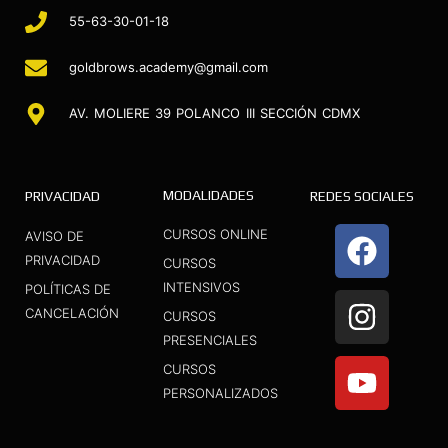
55-63-30-01-18
goldbrows.academy@gmail.com
AV. MOLIERE 39 POLANCO III SECCIÓN CDMX
MODALIDADES
PRIVACIDAD
REDES SOCIALES
F
I
Y
CURSOS ONLINE
AVISO DE
a
n
o
PRIVACIDAD
CURSOS
INTENSIVOS
c
s
u
POLÍTICAS DE
CANCELACIÓN
CURSOS
e
t
t
PRESENCIALES
b
a
u
CURSOS
o
g
b
PERSONALIZADOS
o
r
e