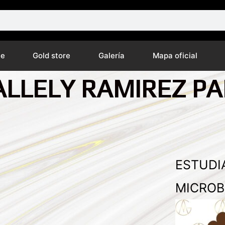
ne
Gold store
Galería
Mapa oficial
LLELY RAMIREZ P
ESTUDI
MICROB