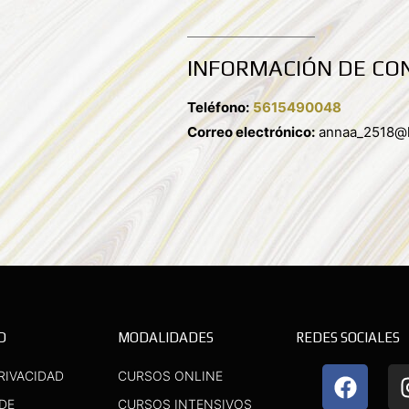
INFORMACIÓN DE CO
Teléfono:
5615490048
Correo electrónico:
annaa_2518@h
D
MODALIDADES
REDES SOCIALES
F
Y
RIVACIDAD
CURSOS ONLINE
a
o
 DE
CURSOS INTENSIVOS