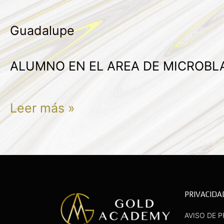
MENDOZA
Guadalupe
CAMARGO
ALUMNO EN EL AREA DE MICROBL
Leer más »
PRIVACIDA
AVISO DE P