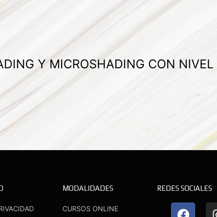
ADING Y MICROSHADING CON NIVEL
D
MODALIDADES
REDES SOCIALES
F
Y
RIVACIDAD
CURSOS ONLINE