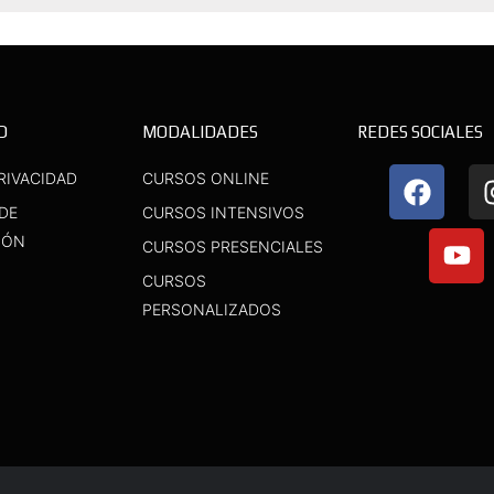
D
MODALIDADES
REDES SOCIALES
F
Y
RIVACIDAD
CURSOS ONLINE
a
o
 DE
CURSOS INTENSIVOS
c
u
IÓN
CURSOS PRESENCIALES
e
t
b
u
CURSOS
o
b
PERSONALIZADOS
o
e
k