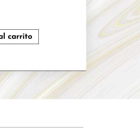
CACION
l carrito
ONES
S