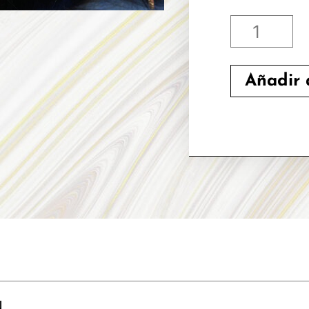
CERTIFI
ONLINE
Añadir a
EN
EXTENSI
DE
PESTAÑA
TECNICA
CLASICA
SIN
N