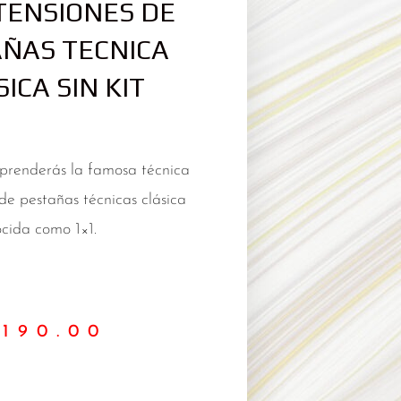
TENSIONES DE
ÑAS TECNICA
ICA SIN KIT
aprenderás la famosa técnica
de pestañas técnicas clásica
cida como 1×1.
$
190.00