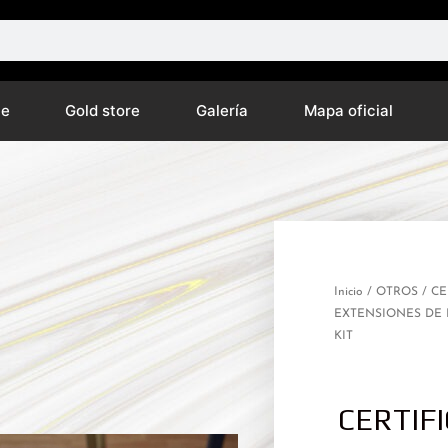
ne
Gold store
Galería
Mapa oficial
Inicio
/
OTROS
/ CE
EXTENSIONES DE 
KIT
CERTIF