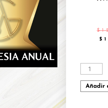
$
1
$
ANNUAL
MEMBERS
Añadir a
WITHOU
KITS