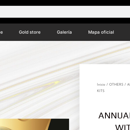
ne
Gold store
Galería
Mapa oficial
Inicio
/
OTHERS
/ 
KITS
ANNUA
WIT