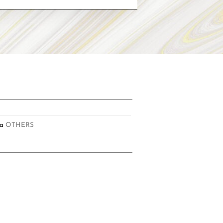
ía
OTHERS