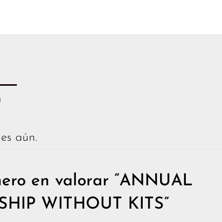
)
es aún.
mero en valorar “ANNUAL
HIP WITHOUT KITS”