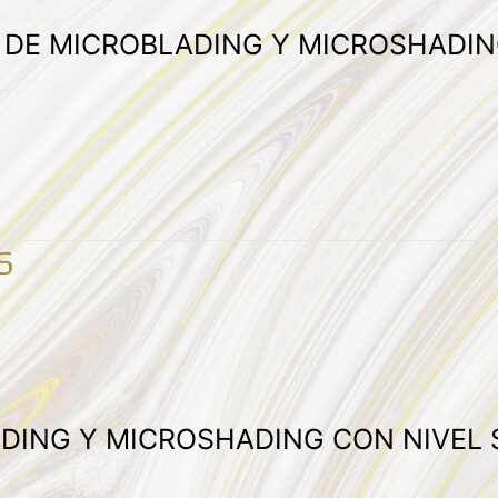
A DE MICROBLADING Y MICROSHADIN
S
ADING Y MICROSHADING CON NIVEL