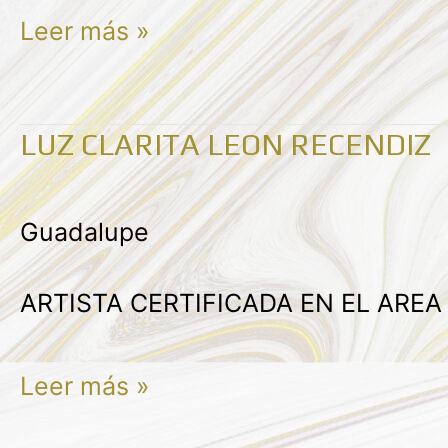
Leer más »
LUZ CLARITA LEON RECENDIZ
LUZ
CLARITA
Guadalupe
LEON
RECENDIZ
ARTISTA CERTIFICADA EN EL ARE
Leer más »