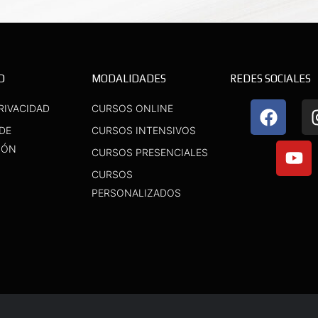
D
MODALIDADES
REDES SOCIALES
F
Y
RIVACIDAD
CURSOS ONLINE
a
o
 DE
CURSOS INTENSIVOS
c
u
IÓN
CURSOS PRESENCIALES
e
t
b
u
CURSOS
o
b
PERSONALIZADOS
o
e
k