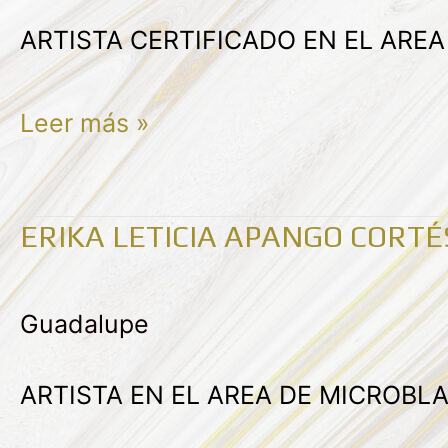
MARTÍNEZ
ARTISTA CERTIFICADO EN EL ARE
Leer más »
ERIKA LETICIA APANGO CORTÉ
ERIKA
LETICIA
Guadalupe
APANGO
CORTÉS
ARTISTA EN EL AREA DE MICROBL