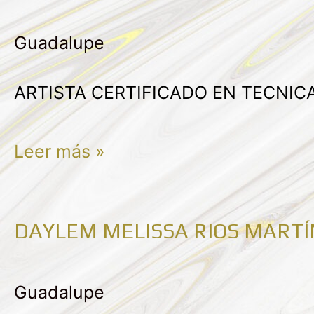
ALEJANDRA
Guadalupe
GRANADOS
GUILLEN
ARTISTA CERTIFICADO EN TECNIC
Leer más »
DAYLEM MELISSA RIOS MARTÍ
DAYLEM
MELISSA
Guadalupe
RIOS