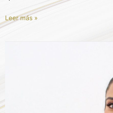
Leer más »
KARLA
GEORGINA
RANGEL
QUINTERO