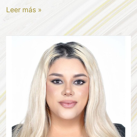
Leer más »
KAREN
LORENA
MENESES
VERA