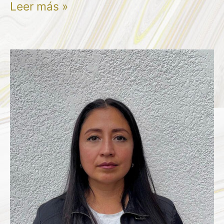
Leer más »
AILEEN
JANET
ESPINOSA
TORRES