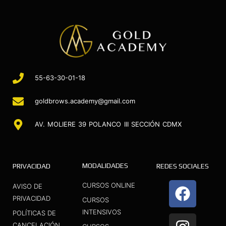
55-63-30-01-18
goldbrows.academy@gmail.com
AV. MOLIERE 39 POLANCO III SECCIÓN CDMX
MODALIDADES
PRIVACIDAD
REDES SOCIALES
F
I
Y
CURSOS ONLINE
AVISO DE
a
n
o
PRIVACIDAD
CURSOS
INTENSIVOS
c
s
u
POLÍTICAS DE
CANCELACIÓN