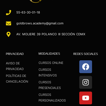
55-63-30-01-18
goldbrows.academy@gmail.com
AV. MOLIERE 39 POLANCO III SECCIÓN CDMX
MODALIDADES
PRIVACIDAD
REDES SOCIALES
F
I
Y
CURSOS ONLINE
AVISO DE
a
n
o
PRIVACIDAD
CURSOS
INTENSIVOS
c
s
u
POLÍTICAS DE
CANCELACIÓN
CURSOS
e
t
t
PRESENCIALES
b
a
u
CURSOS
o
g
b
PERSONALIZADOS