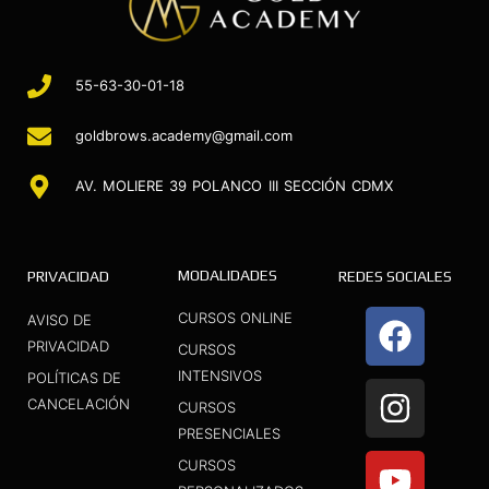
55-63-30-01-18
goldbrows.academy@gmail.com
AV. MOLIERE 39 POLANCO III SECCIÓN CDMX
MODALIDADES
PRIVACIDAD
REDES SOCIALES
F
I
Y
CURSOS ONLINE
AVISO DE
a
n
o
PRIVACIDAD
CURSOS
INTENSIVOS
c
s
u
POLÍTICAS DE
CANCELACIÓN
CURSOS
e
t
t
PRESENCIALES
b
a
u
CURSOS
o
g
b