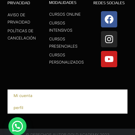
MODALIDADES
PRIVACIDAD
REDES SOCIALES
F
I
Y
CURSOS ONLINE
AVISO DE
a
n
o
PRIVACIDAD
CURSOS
INTENSIVOS
c
s
u
POLÍTICAS DE
CANCELACIÓN
CURSOS
e
t
t
PRESENCIALES
b
a
u
CURSOS
o
g
b
PERSONALIZADOS
o
r
e
k
a
m
Mi cuenta
perfil
© DERECHOS AUTOR GOLD ACADEMY 2023