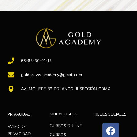
55-63-30-01-18
goldbrows.academy@gmail.com
AV. MOLIERE 39 POLANCO III SECCIÓN CDMX
MODALIDADES
PRIVACIDAD
REDES SOCIALES
F
I
Y
CURSOS ONLINE
AVISO DE
a
n
o
PRIVACIDAD
CURSOS