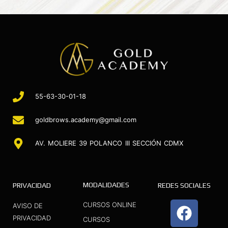
55-63-30-01-18
goldbrows.academy@gmail.com
AV. MOLIERE 39 POLANCO III SECCIÓN CDMX
MODALIDADES
PRIVACIDAD
REDES SOCIALES
F
I
Y
CURSOS ONLINE
AVISO DE
a
n
o
PRIVACIDAD
CURSOS