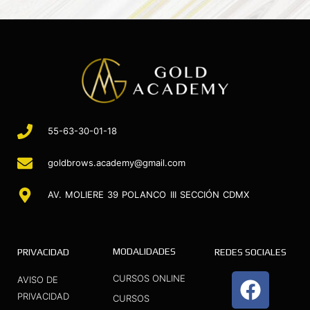
55-63-30-01-18
goldbrows.academy@gmail.com
AV. MOLIERE 39 POLANCO III SECCIÓN CDMX
MODALIDADES
PRIVACIDAD
REDES SOCIALES
F
I
Y
CURSOS ONLINE
AVISO DE
a
n
o
PRIVACIDAD
CURSOS