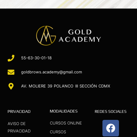
55-63-30-01-18
goldbrows.academy@gmail.com
AV. MOLIERE 39 POLANCO III SECCIÓN CDMX
MODALIDADES
PRIVACIDAD
REDES SOCIALES
F
I
Y
CURSOS ONLINE
AVISO DE
a
n
o
PRIVACIDAD
CURSOS