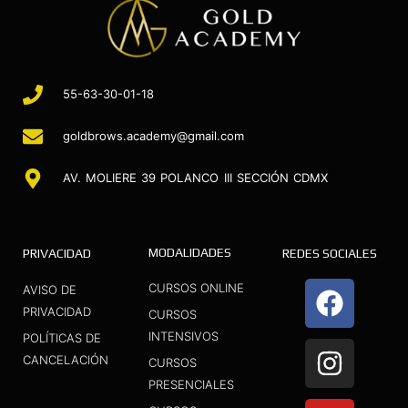
55-63-30-01-18
goldbrows.academy@gmail.com
AV. MOLIERE 39 POLANCO III SECCIÓN CDMX
MODALIDADES
PRIVACIDAD
REDES SOCIALES
F
I
Y
CURSOS ONLINE
AVISO DE
a
n
o
PRIVACIDAD
CURSOS
INTENSIVOS
c
s
u
POLÍTICAS DE
CANCELACIÓN
CURSOS
e
t
t
PRESENCIALES
b
a
u