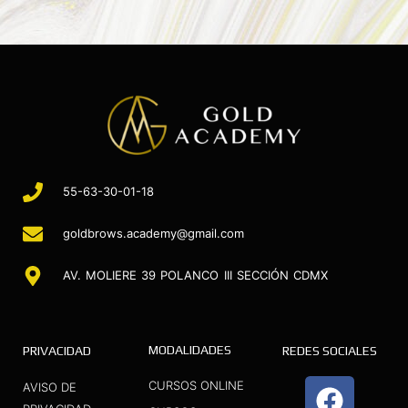
55-63-30-01-18
goldbrows.academy@gmail.com
AV. MOLIERE 39 POLANCO III SECCIÓN CDMX
MODALIDADES
PRIVACIDAD
REDES SOCIALES
F
I
Y
CURSOS ONLINE
AVISO DE