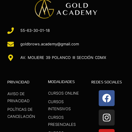
55-63-30-01-18
goldbrows.academy@gmail.com
AV. MOLIERE 39 POLANCO III SECCIÓN CDMX
MODALIDADES
PRIVACIDAD
REDES SOCIALES
F
I
Y
CURSOS ONLINE
AVISO DE
a
n
o
PRIVACIDAD
CURSOS
INTENSIVOS
c
s
u
POLÍTICAS DE
CANCELACIÓN
CURSOS
e
t
t
PRESENCIALES
b
a
u