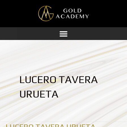
Ir
al
contenido
LUCERO TAVERA
URUETA
LUCERO TAVERA URUETA