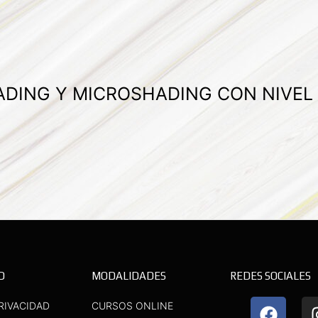
ADING Y MICROSHADING CON NIVEL
D
MODALIDADES
REDES SOCIALES
F
Y
RIVACIDAD
CURSOS ONLINE