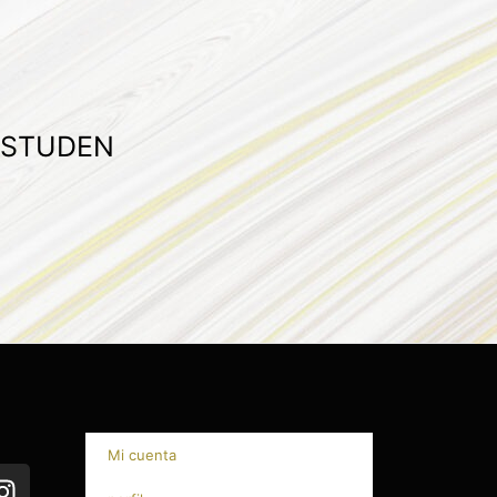
 STUDEN
Mi cuenta
I