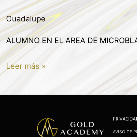
ELIZABETH
Guadalupe
ZANCHEZ
ORTEGA
ALUMNO EN EL AREA DE MICROBL
Leer más »
PRIVACIDA
AVISO DE P