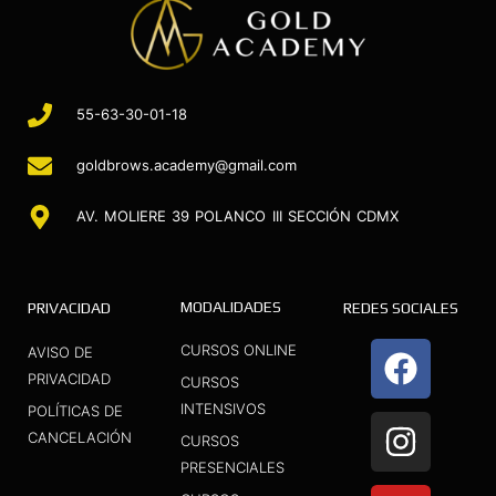
55-63-30-01-18
goldbrows.academy@gmail.com
AV. MOLIERE 39 POLANCO III SECCIÓN CDMX
MODALIDADES
PRIVACIDAD
REDES SOCIALES
F
I
Y
CURSOS ONLINE
AVISO DE
a
n
o
PRIVACIDAD
CURSOS
INTENSIVOS
c
s
u
POLÍTICAS DE
CANCELACIÓN
CURSOS
e
t
t
PRESENCIALES
b
a
u