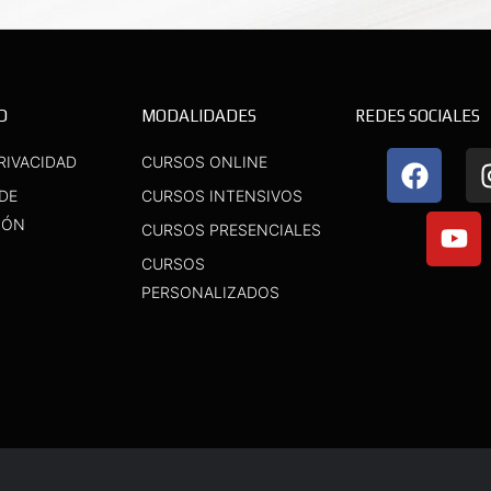
D
MODALIDADES
REDES SOCIALES
F
Y
RIVACIDAD
CURSOS ONLINE
a
o
 DE
CURSOS INTENSIVOS
c
u
IÓN
CURSOS PRESENCIALES
e
t
b
u
CURSOS
o
b
PERSONALIZADOS
o
e
k