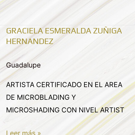
GRACIELA ESMERALDA ZUÑIGA
GRACIELA
HERNANDEZ
ESMERALDA
ZUÑIGA
Guadalupe
HERNANDEZ
ARTISTA CERTIFICADO EN EL AREA
DE MICROBLADING Y
MICROSHADING CON NIVEL ARTIST
Leer más »