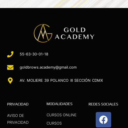
55-63-30-01-18
goldbrows.academy@gmail.com
AV. MOLIERE 39 POLANCO III SECCIÓN CDMX
MODALIDADES
PRIVACIDAD
REDES SOCIALES
F
I
Y
CURSOS ONLINE
AVISO DE
a
n
o
PRIVACIDAD
CURSOS