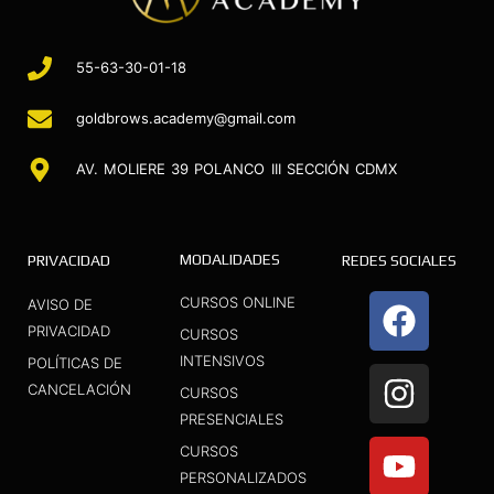
55-63-30-01-18
goldbrows.academy@gmail.com
AV. MOLIERE 39 POLANCO III SECCIÓN CDMX
MODALIDADES
PRIVACIDAD
REDES SOCIALES
F
I
Y
CURSOS ONLINE
AVISO DE
a
n
o
PRIVACIDAD
CURSOS
INTENSIVOS
c
s
u
POLÍTICAS DE
CANCELACIÓN
CURSOS
e
t
t
PRESENCIALES
b
a
u
CURSOS
o
g
b
PERSONALIZADOS