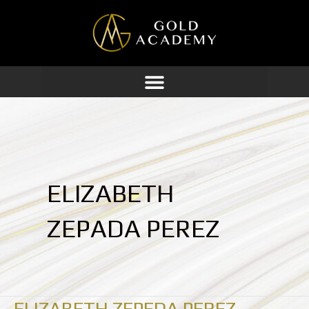
Ir
al
contenido
ELIZABETH
ZEPADA PEREZ
ELIZABETH ZEPEDA PEREZ