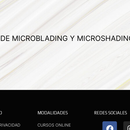
A DE MICROBLADING Y MICROSHADIN
D
MODALIDADES
REDES SOCIALES
F
Y
RIVACIDAD
CURSOS ONLINE