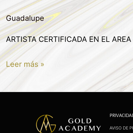
PORRAS
Guadalupe
DELOYA
ARTISTA CERTIFICADA EN EL ARE
Leer más »
PRIVACIDA
AVISO DE P