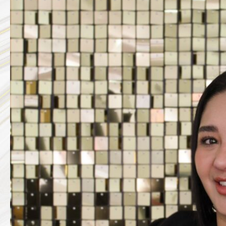
GABRIELA
CONTRERAS
MONROY