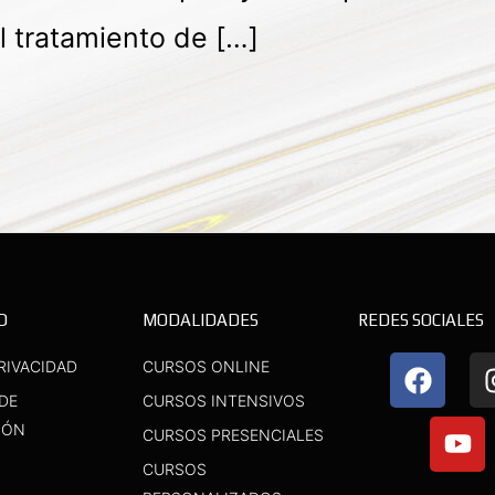
l tratamiento de […]
D
MODALIDADES
REDES SOCIALES
F
Y
RIVACIDAD
CURSOS ONLINE
a
o
 DE
CURSOS INTENSIVOS
c
u
IÓN
CURSOS PRESENCIALES
e
t
b
u
CURSOS