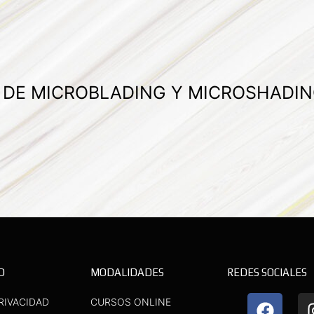
A DE MICROBLADING Y MICROSHADIN
D
MODALIDADES
REDES SOCIALES
F
Y
RIVACIDAD
CURSOS ONLINE