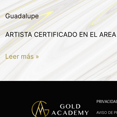
SARAHI
Guadalupe
SILVA
SANTIAGO
ARTISTA CERTIFICADO EN EL ARE
Leer más »
PRIVACIDA
AVISO DE P