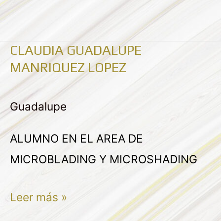
CLAUDIA GUADALUPE
CLAUDIA
MANRIQUEZ LOPEZ
GUADALUPE
MANRIQUEZ
Guadalupe
LOPEZ
ALUMNO EN EL AREA DE
MICROBLADING Y MICROSHADING
Leer más »