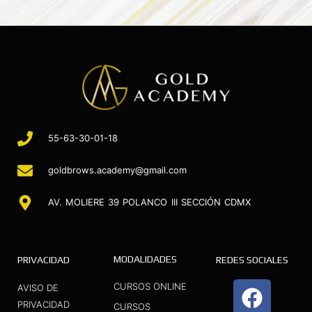
55-63-30-01-18
goldbrows.academy@gmail.com
AV. MOLIERE 39 POLANCO III SECCIÓN CDMX
MODALIDADES
PRIVACIDAD
REDES SOCIALES
F
I
Y
CURSOS ONLINE
AVISO DE
a
n
o
PRIVACIDAD
CURSOS