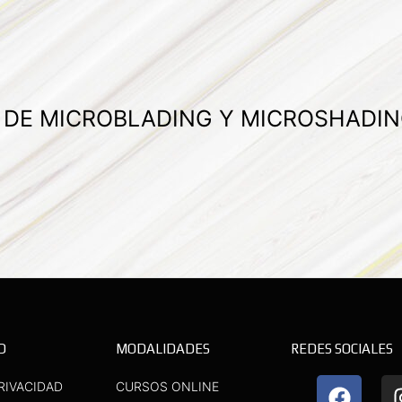
A DE MICROBLADING Y MICROSHADIN
D
MODALIDADES
REDES SOCIALES
F
Y
RIVACIDAD
CURSOS ONLINE