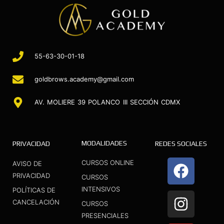
55-63-30-01-18
goldbrows.academy@gmail.com
AV. MOLIERE 39 POLANCO III SECCIÓN CDMX
MODALIDADES
PRIVACIDAD
REDES SOCIALES
F
I
Y
CURSOS ONLINE
AVISO DE
a
n
o
PRIVACIDAD
CURSOS
INTENSIVOS
c
s
u
POLÍTICAS DE
CANCELACIÓN
CURSOS
e
t
t
PRESENCIALES