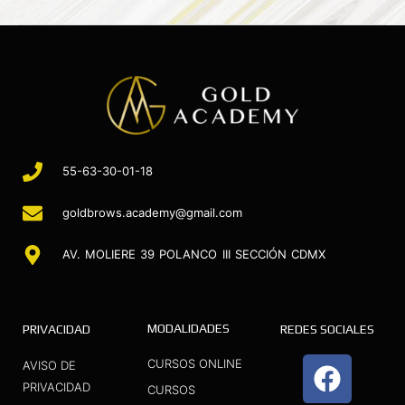
55-63-30-01-18
goldbrows.academy@gmail.com
AV. MOLIERE 39 POLANCO III SECCIÓN CDMX
MODALIDADES
PRIVACIDAD
REDES SOCIALES
F
I
Y
CURSOS ONLINE
AVISO DE
a
n
o
PRIVACIDAD
CURSOS