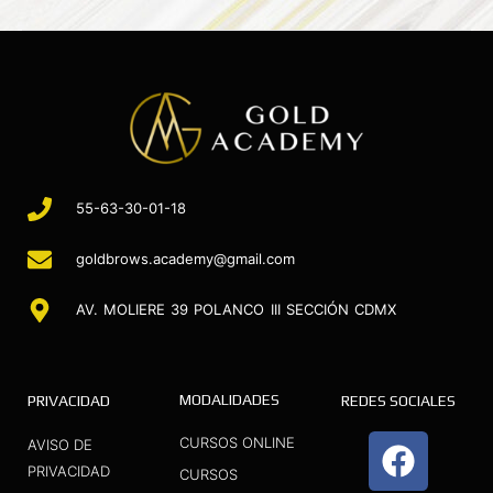
55-63-30-01-18
goldbrows.academy@gmail.com
AV. MOLIERE 39 POLANCO III SECCIÓN CDMX
MODALIDADES
PRIVACIDAD
REDES SOCIALES
F
I
Y
CURSOS ONLINE
AVISO DE
a
n
o
PRIVACIDAD
CURSOS