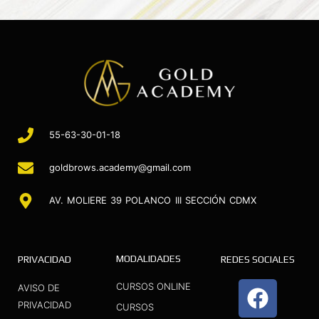
55-63-30-01-18
goldbrows.academy@gmail.com
AV. MOLIERE 39 POLANCO III SECCIÓN CDMX
MODALIDADES
PRIVACIDAD
REDES SOCIALES
F
I
Y
CURSOS ONLINE
AVISO DE
a
n
o
PRIVACIDAD
CURSOS