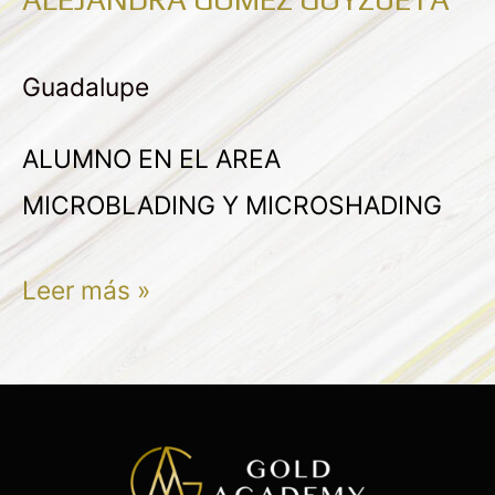
ALEJANDRA
GOMEZ
Guadalupe
GOYZUETA
ALUMNO EN EL AREA
MICROBLADING Y MICROSHADING
Leer más »