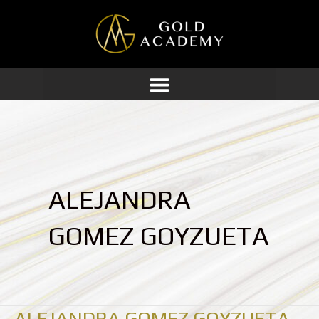
Ir
al
contenido
ALEJANDRA
GOMEZ GOYZUETA
ALEJANDRA GOMEZ GOYZUETA