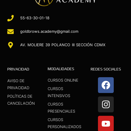
55-63-30-01-18
goldbrows.academy@gmail.com
AV. MOLIERE 39 POLANCO III SECCIÓN CDMX
MODALIDADES
PRIVACIDAD
REDES SOCIALES
F
I
Y
CURSOS ONLINE
AVISO DE
a
n
o
PRIVACIDAD
CURSOS
INTENSIVOS
c
s
u
POLÍTICAS DE
CANCELACIÓN
CURSOS
e
t
t
PRESENCIALES
b
a
u
CURSOS
o
g
b
PERSONALIZADOS