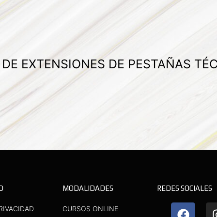
A DE EXTENSIONES DE PESTAÑAS TÉ
D
MODALIDADES
REDES SOCIALES
F
Y
RIVACIDAD
CURSOS ONLINE