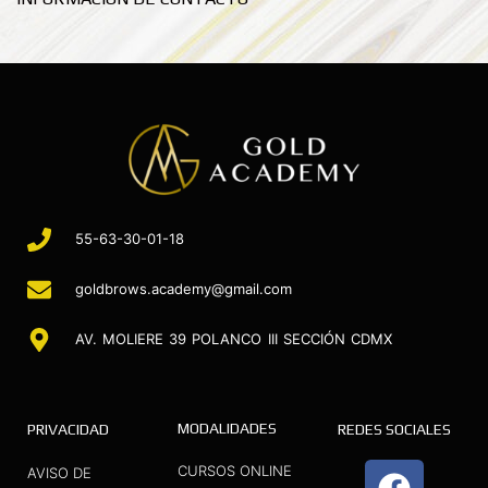
55-63-30-01-18
goldbrows.academy@gmail.com
AV. MOLIERE 39 POLANCO III SECCIÓN CDMX
MODALIDADES
PRIVACIDAD
REDES SOCIALES
F
I
Y
CURSOS ONLINE
AVISO DE